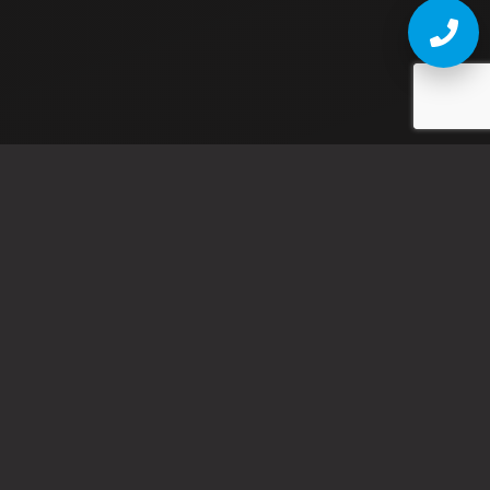
240
kW
Потужність
96
%
Ефективність
IP
54
Клас захисту