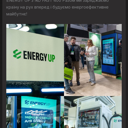
ENERGY UP з ND FAST 400 Разом ми заряджаємо
країну на рух вперед і будуємо енергоефективне
майбутнє!